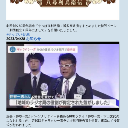
劇団創立30周年記念「やっぱり利兵衛」博多座終演をまとめました特設ページ
「劇団創立30周年によせて」を公開いたしました。
#やっぱり利兵衛
2023/04/28
お知らせ
座長・仲谷一志がパーソナリティーを務めるRKBラジオ「仲谷一志・下田文代の
よなおし堂」が、第60回ギャラクシー賞ラジオ部門優秀賞を受賞。東京にて授賞
式が行われました。