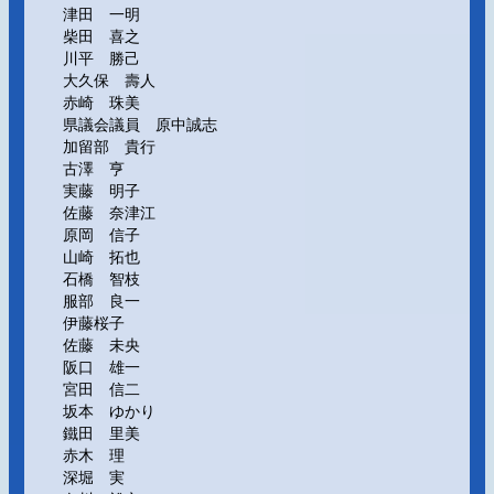
津田 一明
柴田 喜之
川平 勝己
大久保 壽人
赤崎 珠美
県議会議員 原中誠志
加留部 貴行
古澤 亨
実藤 明子
佐藤 奈津江
原岡 信子
山崎 拓也
石橋 智枝
服部 良一
伊藤桜子
佐藤 未央
阪口 雄一
宮田 信二
坂本 ゆかり
鐵田 里美
赤木 理
深堀 実