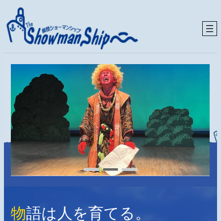
内
容
を
ス
キ
ッ
プ
ス
ス
ラ
ラ
イ
イ
ダ
ダ
ー
ー
ア
ア
イ
イ
テ
テ
ム
ム
リ
リ
ン
ン
ク
ク
物
語は人を育てる。