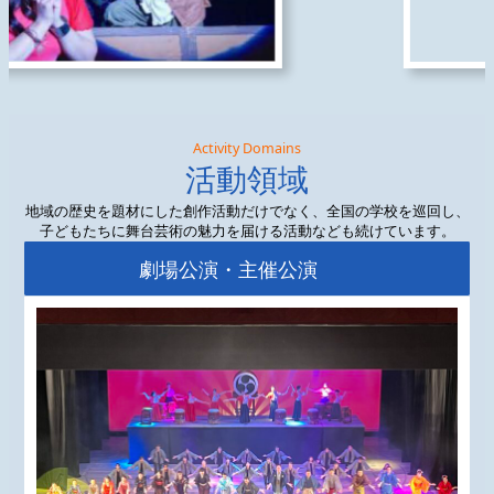
グ
グ
グ
Activity Domains
活動領域
リ
リ
リ
ッ
ッ
ッ
ド
ド
ド
地域の歴史を題材にした創作活動だけでなく、全国の学校を巡回し、
子どもたちに舞台芸術の魅力を届ける活動なども続けています。
カ
カ
カ
ラ
ラ
ラ
劇場公演・主催公演
ム
ム
ム
ア
ア
ア
イ
イ
イ
テ
テ
テ
ム
ム
ム
リ
リ
リ
ン
ン
ン
ク
ク
ク