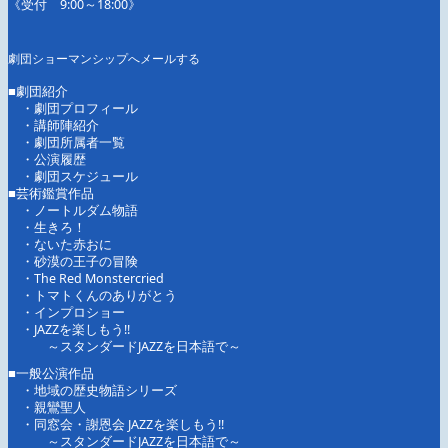
《受付 9:00～18:00》
劇団ショーマンシップへメールする
■
劇団紹介
・
劇団プロフィール
・
講師陣紹介
・
劇団所属者一覧
・
公演履歴
・
劇団スケジュール
■
芸術鑑賞作品
・
ノートルダム物語
・
生きろ！
・
ないた赤おに
・
砂漠の王子の冒険
・
The Red Monstercried
・
トマトくんのありがとう
・
インプロショー
・
JAZZを楽しもう!!
～スタンダードJAZZを日本語で～
■
一般公演作品
・
地域の歴史物語シリーズ
・
親鸞聖人
・
同窓会・謝恩会 JAZZを楽しもう!!
～スタンダードJAZZを日本語で～