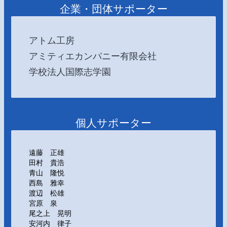
企業・団体サポーター
アトム工房
アミティエカンパニー有限会社
学校法人国際志学園
個人サポーター
遠藤 正雄
田村 貴浩
青山 隆悦
西島 雅幸
渡辺 松雄
宮原 泉
尾之上 晃明
安河内 律子