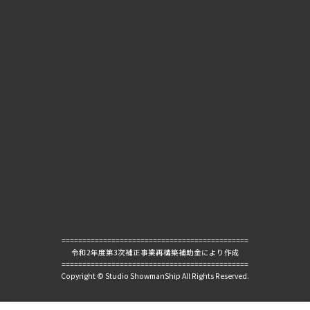
=============================================
令和2年度第3次補正事業再構築補助金により作成
=============================================
Copyright © Studio ShowmanShip All Rights Reserved.