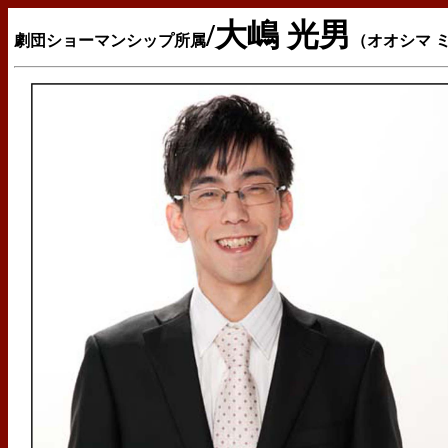
/大嶋 光男
劇団ショーマンシップ所属
（オオシマ 