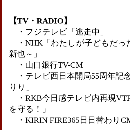
【TV・RADIO】
・フジテレビ「逃走中」
・NHK「わたしが子どもだっ
新也～」
・山口銀行TV-CM
・テレビ西日本開局55周年記
りり」
・RKB今日感テレビ内再現VT
を守る！」
・KIRIN FIRE365日日替わりC