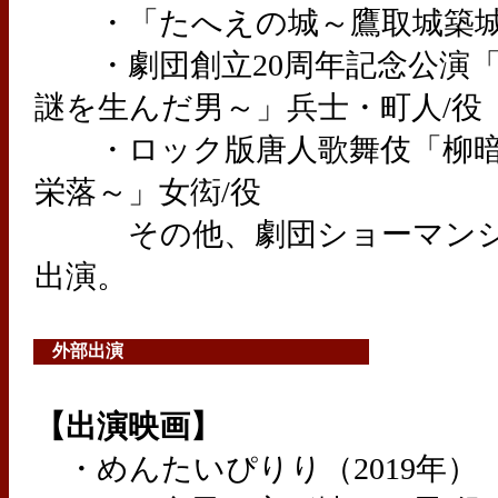
・「たへえの城～鷹取城築城
・劇団創立20周年記念公演「
謎を生んだ男～」兵士・町人/役
・ロック版唐人歌舞伎「柳暗
栄落～」女衒/役
その他、劇団ショーマンシ
出演。
外部出演
【出演映画】
・めんたいぴりり（2019年）