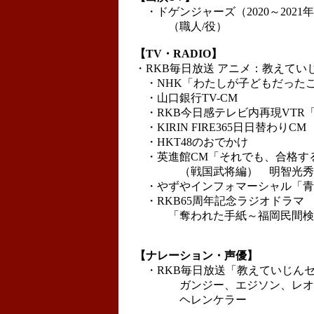
・ドゲンジャーズ（2020～2021
（職人/役）
【TV・RADIO】
・RKB毎日放送 アニメ：教えてい
・NHK「わたしが子どもだった
・山口銀行TV-CM
・RKB今日感テレビ内再現VTR
・KIRIN FIRE365日日替わりCM
・HKT48のおでかけ
・英進館CM「それでも、合格す
（戦国武将編） 明智光秀
・やずやインフォマーシャル「青
・RKB65周年記念ラジオドラマ
「奪われた手紙～福岡民間検
【ナレーション・声優】
・RKB毎日放送「教えていじん
ガンジー、エジソン、レオナ
ヘレンケラー