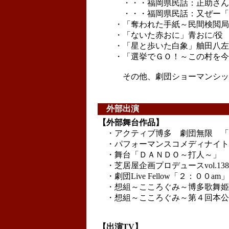
・・・福岡県民話：正助さん「
・・・福岡県民話：又ぜー「又
・「奪われた手紙～民間検閲局」
・「ないた赤おに」青おに/役
・「星と歩いた白象」舳田八左
・「選挙でＧＯ！～この村を今一
その他、劇団ショーマンシップ
外部出演
【外部舞台作品】
・アクティブ博多 劇団無限 「
・パフォーマンスコメディナイト福
・舞台「ＤＡＮＤＯ～打人～」
・芝居屋企画プロデュースvol.138
・劇団Live Fellow「２：００a
・想組～こころぐみ～博多歌舞姫第
・想組～こころぐみ～第４回本公演
【出演TV】