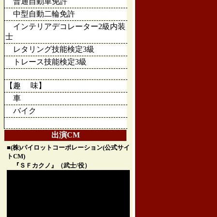
普通自動車免許
中型自動二輪免許
インテリアデコレーター2級内装
士
レタリング技能検定3級
トレース技能検定3級
【趣 味】
車
バイク
出演CM
■(株)パイロットコーポレーション(公式サイ
トCM)
『ＳＦカクノ』（武士/役）