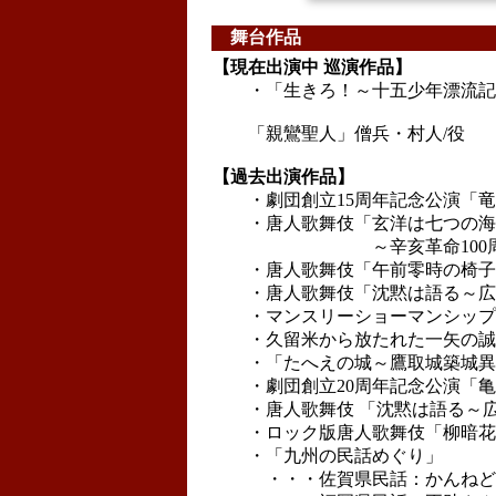
舞台作品
【現在出演中 巡演作品】
・「生きろ！～十五少年漂流記よ
「親鸞聖人」僧兵・村人/役
【過去出演作品】
・劇団創立15周年記念公演「竜
・唐人歌舞伎「玄洋は七つの海
～辛亥革命100周年、孫文
・唐人歌舞伎「午前零時の椅子～
・唐人歌舞伎「沈黙は語る～広田
・マンスリーショーマンシップ
・久留米から放たれた一矢の誠「
・「たへえの城～鷹取城築城異聞
・劇団創立20周年記念公演「亀
・唐人歌舞伎 「沈黙は語る～広田
・ロック版唐人歌舞伎「柳暗花明
・「九州の民話めぐり」
・・・佐賀県民話：かんねどん