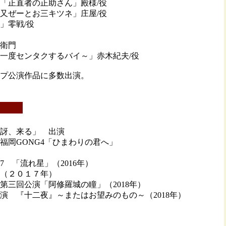
正直者の正助さん」殿様/役
ぜーとお三キツネ」庄屋/役
零戦/役
衛門
度センタクするバイ～」赤木紀夫/役
公演作品に多数出演。
訝、来る」 出演
岡GONG4「ひまわりの君へ」
7 「流れ星」（2016年）
m」（２０１７年）
三回公演「阿修羅城の瞳」（2018年）
 『十二夜』～またはお望みのもの～（2018年）