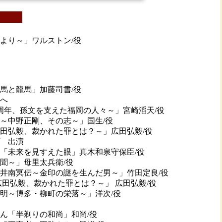
り～」ワルストン/役
馬と龍馬」加藤司書/役
へ
を支えた福岡の人々～」宮崎滔天/役
中野正剛、その志～」国生/役
弘毅、裁かれた罪とは？～」広田弘毅/役
 出演
未来を見すえた眼」真木和泉守保臣/役
～」母里太兵衛/役
井南冥伝～金印の謎を生んだ男～」竹田定良/役
弘毅、裁かれた罪とは？～」 広田弘毅/役
～博多・柳町の栄落～」洋次/役
「半剃りの和尚」和尚/役