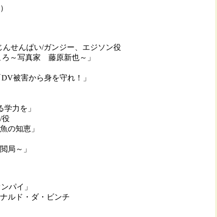
年）
じんせんぱい/ガンジー、エジソン役
ころ～写真家 藤原新也～」
「DV被害から身を守れ！」
る学力を」
/役
魚の知恵」
閲局～」
センパイ」
ルド・ダ・ビンチ