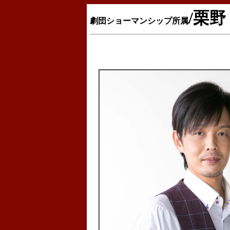
/栗野
劇団ショーマンシップ所属