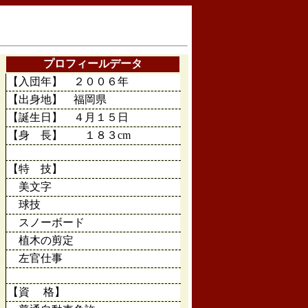
プロフィールデータ
【入団年】 ２００６年
【出身地】 福岡県
【誕生日】 ４月１５日
【身 長】 １８３cm
【特 技】
美文字
球技
スノーボード
植木の剪定
左官仕事
【資 格】