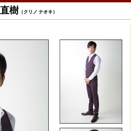
 直樹
（クリノ ナオキ）