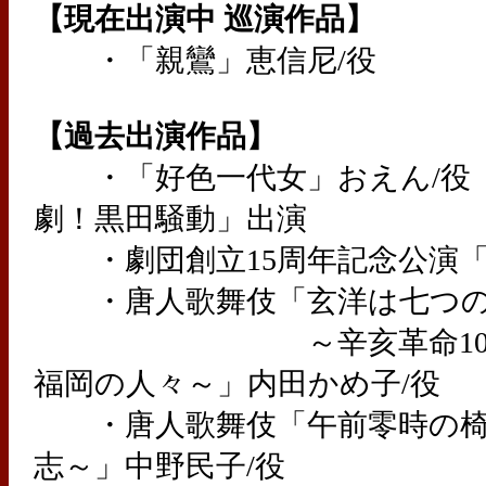
【現在出演中 巡演作品】
・「親鸞」恵信尼/役
【過去出演作品】
・「好色一代女」おえん/役
劇！黒田騒動」出演
・劇団創立15周年記念公演「
・唐人歌舞伎「玄洋は七つの
～辛亥革命100周年
福岡の人々～」内田かめ子/役
・唐人歌舞伎「午前零時の椅
志～」中野民子/役