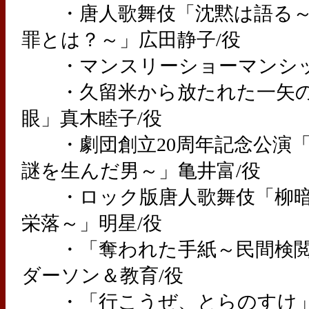
・唐人歌舞伎「沈黙は語る～
罪とは？～」広田静子/役
・マンスリーショーマンシッ
・久留米から放たれた一矢の
眼」真木睦子/役
・劇団創立20周年記念公演「
謎を生んだ男～」亀井富/役
・ロック版唐人歌舞伎「柳暗
栄落～」明星/役
・「奪われた手紙～民間検閲
ダーソン＆教育/役
・「行こうぜ、とらのすけ」