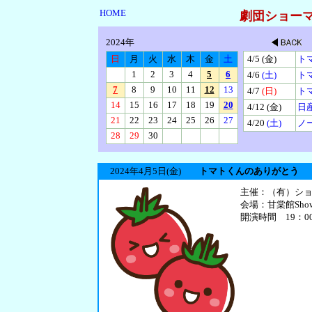
HOME
劇団ショーマ
2024年
日
月
火
水
木
金
土
4/5
(金)
ト
1
2
3
4
5
6
4/6
(土)
ト
7
8
9
10
11
12
13
4/7
(日)
ト
14
15
16
17
18
19
20
4/12
(金)
日
21
22
23
24
25
26
27
4/20
(土)
ノ
28
29
30
2024年4月5日
(金)
トマトくんのありがとう
主催：（有）シ
会場：甘棠館Sho
開演時間 19：0